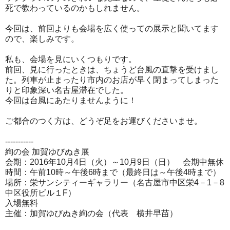
死で教わっているのかもしれません。
今回は、前回よりも会場を広く使っての展示と聞いてます
ので、楽しみです。
私も、会場を見にいくつもりです。
前回、見に行ったときは、ちょうど台風の直撃を受けまし
た。列車が止まったり市内のお店が早く閉まってしまった
りと印象深い名古屋滞在でした。
今回は台風にあたりませんように！
ご都合のつく方は、どうぞ足をお運びくださいませ。
-----------
絢の会 加賀ゆびぬき展
会期：2016年10月4日（火）～10月9日（日） 会期中無休
時間：午前10時～午後6時まで（最終日は～午後4時まで）
場所：栄サンシティーギャラリー（名古屋市中区栄4－1－8
中区役所ビル１F）
入場無料
主催：加賀ゆびぬき絢の会（代表 横井早苗）