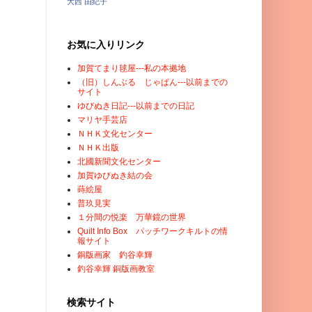
大西 由紀子
お気に入りリンク
加賀てまり毬屋---私の本拠地
（旧）しんぶる じゃぱん---以前までの
サイト
ゆびぬき日記---以前までの日記
マリヤ手芸店
ＮＨＫ文化センター
ＮＨＫ出版
北國新聞文化センター
加賀ゆびぬき結の会
蒔絵屋
普玖見実
１分間の悦楽 万華鏡の世界
Quilt Info Box パッチワークキルトの情
報サイト
銅版画家 釣谷幸輝
釣谷幸輝 銅版画教室
検索サイト