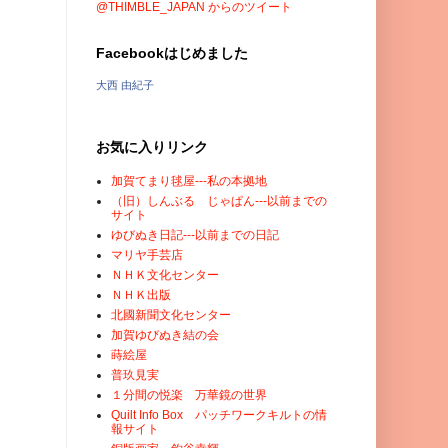
@THIMBLE_JAPAN からのツイート
Facebookはじめました
大西 由紀子
お気に入りリンク
加賀てまり毬屋---私の本拠地
（旧）しんぶる じゃぱん---以前までの
サイト
ゆびぬき日記---以前までの日記
マリヤ手芸店
ＮＨＫ文化センター
ＮＨＫ出版
北國新聞文化センター
加賀ゆびぬき結の会
蒔絵屋
普玖見実
１分間の悦楽 万華鏡の世界
Quilt Info Box パッチワークキルトの情
報サイト