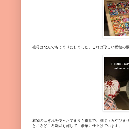
祖母はなんでもてまりにしました。これは珍しい稲穂の
着物のはぎれを使ったてまりも得意で、雅毬（みやびま
ところどころ刺繍も施して、豪華に仕上げています。