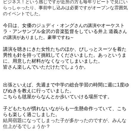
ビジネス！という感じですが近所の方も毎年リピートで見にい
らっしゃったり、事前申し込みは必要ですがオープンな雰囲気
のイベントでした。
今日は、女優のジュディ・オング
さんの講演や
オーケスト
ラ・アンサンブル金沢の音楽監督をしている
井上 道義
さん
の講演がありました。豪華ですね～
講演を聴きにきた女性たちのほか、びしっとスーツを着た
男性も針を持って挑戦してくださいました。あっというま
に、用意した材料がなくなってしまいました。
皆さん楽しんでいただけたでしょうか。
出張といえば、先週まで中学の総合学習の時間に週に1度ゆ
びぬきを教えに行っていました。
こちらも毬屋からなんとか歩いていける場所です。
子どもたちが慣れないながらも一生懸命作っていて、こち
らも楽しく過ごしました。
結局宿題になってしまった子が多かったのですが、みんな
仕上がるでしょうか？